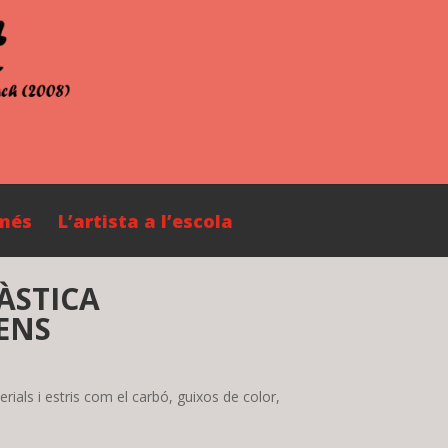
 més
L’artista a l’escola
ÀSTICA
CENS
erials i estris com el carbó, guixos de color,