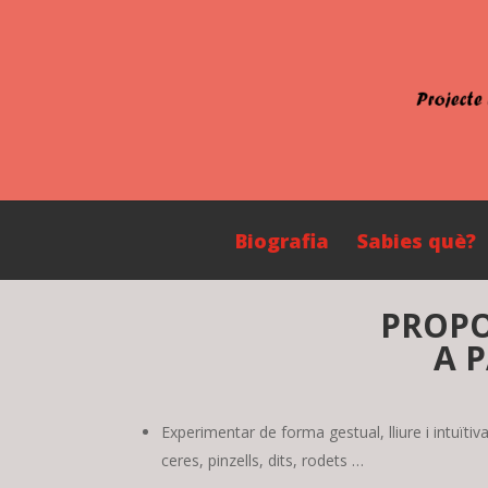
Biografia
Sabies què?
PROPO
A P
Experimentar de forma gestual, lliure i intuïtiv
ceres, pinzells, dits, rodets …