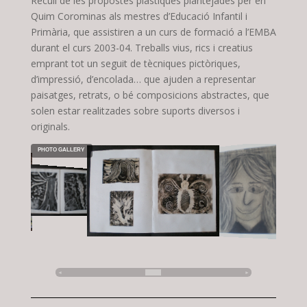
Recull de les propostes plàstiques plantejades per en
Quim Corominas als mestres d’Educació Infantil i
Primària, que assistiren a un curs de formació a l’EMBA
durant el curs 2003-04. Treballs vius, rics i creatius
emprant tot un seguit de tècniques pictòriques,
d’impressió, d’encolada… que ajuden a representar
paisatges, retrats, o bé composicions abstractes, que
solen estar realitzades sobre suports diversos i
originals.
PHOTO GALLERY
◄
►