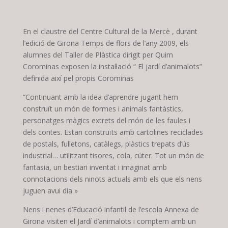
En el claustre del Centre Cultural de la Mercè , durant
l’edició de Girona Temps de flors de l’any 2009, els
alumnes del Taller de Plàstica dirigit per Quim
Corominas exposen la instal·lació “ El jardí d’animalots”
definida així pel propis Corominas
“Continuant amb la idea d’aprendre jugant hem
construït un món de formes i animals fantàstics,
personatges màgics extrets del món de les faules i
dels contes. Estan construïts amb cartolines reciclades
de postals, fulletons, catàlegs, plàstics trepats d’ús
industrial… utilitzant tisores, cola, cúter. Tot un món de
fantasia, un bestiari inventat i imaginat amb
connotacions dels ninots actuals amb els que els nens
juguen avui dia »
Nens i nenes d’Educació infantil de l’escola Annexa de
Girona visiten el Jardí d’animalots i comptem amb un