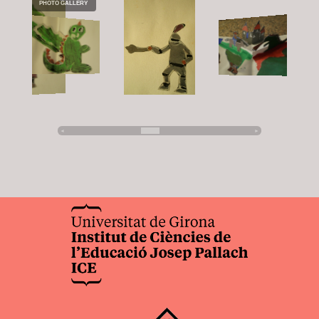
PHOTO GALLERY
◄
►