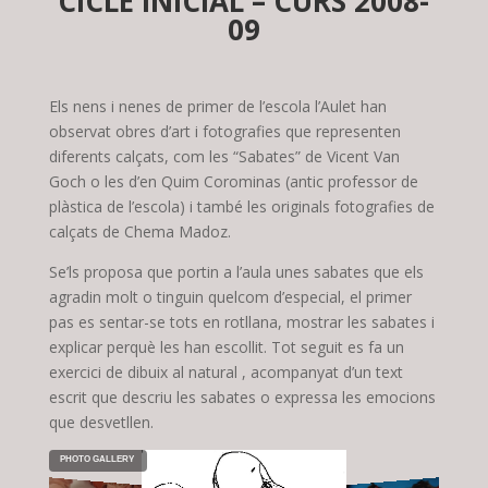
CICLE INICIAL – CURS 2008-
09
Els nens i nenes de primer de l’escola l’Aulet han
observat obres d’art i fotografies que representen
diferents calçats, com les “Sabates” de Vicent Van
Goch o les d’en Quim Corominas (antic professor de
plàstica de l’escola) i també les originals fotografies de
calçats de Chema Madoz.
Se’ls proposa que portin a l’aula unes sabates que els
agradin molt o tinguin quelcom d’especial, el primer
pas es sentar-se tots en rotllana, mostrar les sabates i
explicar perquè les han escollit. Tot seguit es fa un
exercici de dibuix al natural , acompanyat d’un text
escrit que descriu les sabates o expressa les emocions
que desvetllen.
PHOTO GALLERY