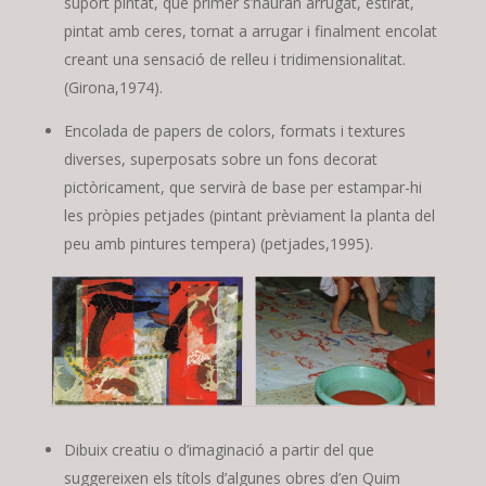
suport pintat, que primer s’hauran arrugat, estirat,
pintat amb ceres, tornat a arrugar i finalment encolat
creant una sensació de relleu i tridimensionalitat.
(Girona,1974).
Encolada de papers de colors, formats i textures
diverses, superposats sobre un fons decorat
pictòricament, que servirà de base per estampar-hi
les pròpies petjades (pintant prèviament la planta del
peu amb pintures tempera) (petjades,1995).
Dibuix creatiu o d’imaginació a partir del que
suggereixen els títols d’algunes obres d’en Quim