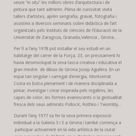
veure “in situ” les millors obres d’arquitectura i de
pintura que tant admiren. Plena de curiositat visita
tallers d’artistes, aprèn serigrafia, gravat, fotografia i
assisteix a diversos seminaris sobre didàctica de l’art
organitzats pels Instituts de ciències de l’Educació de la
Universitat de Zaragoza, Granada,València , Girona…
Per fi a l’any 1978 pot instal·lar el seu estudi en un
habitatge del carrer de la Força, 23, on precisament hi
havia desenvolupat la seva tasca creativa i educativa el
gran mestre de dibuix de Girona Josep Aguilera. En un
espai tan singular i carregat d’energia, Montserrat
Costa es bolca plenament i de manera disciplinada a
pintar, investigar i crear inspirada pels regalims, les
capes de color, les formes evanescents o la gestualitat
fresca dels seus admirats PollocK, Rothko i Twombly…
Durant l’any 1977 va fer la seva primera exposició
individual a la Galeria 3 i 5 a Girona i també comença a
participar activament en la vida artística de la ciutat