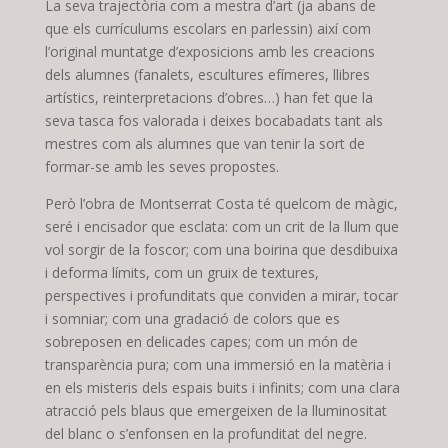
La seva trajectòria com a mestra d’art (ja abans de
que els currículums escolars en parlessin) així com
l’original muntatge d’exposicions amb les creacions
dels alumnes (fanalets, escultures efímeres, llibres
artístics, reinterpretacions d’obres…) han fet que la
seva tasca fos valorada i deixes bocabadats tant als
mestres com als alumnes que van tenir la sort de
formar-se amb les seves propostes.
Però l’obra de Montserrat Costa té quelcom de màgic,
seré i encisador que esclata: com un crit de la llum que
vol sorgir de la foscor; com una boirina que desdibuixa
i deforma límits, com un gruix de textures,
perspectives i profunditats que conviden a mirar, tocar
i somniar; com una gradació de colors que es
sobreposen en delicades capes; com un món de
transparència pura; com una immersió en la matèria i
en els misteris dels espais buits i infinits; com una clara
atracció pels blaus que emergeixen de la lluminositat
del blanc o s’enfonsen en la profunditat del negre.