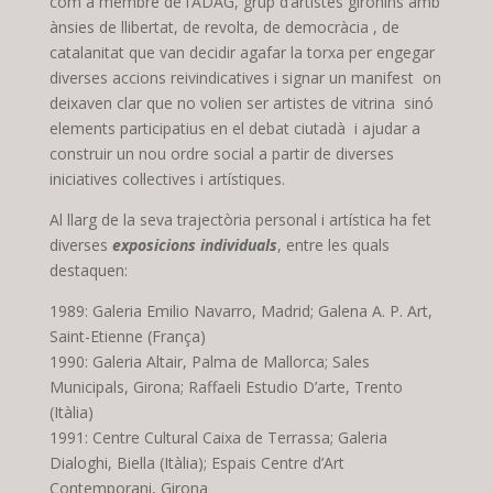
com a membre de l’ADAG, grup d’artistes gironins amb
ànsies de llibertat, de revolta, de democràcia , de
catalanitat que van decidir agafar la torxa per engegar
diverses accions reivindicatives i signar un manifest on
deixaven clar que no volien ser artistes de vitrina sinó
elements participatius en el debat ciutadà i ajudar a
construir un nou ordre social a partir de diverses
iniciatives col·lectives i artístiques.
Al llarg de la seva trajectòria personal i artística ha fet
diverses
exposicions individuals
, entre les quals
destaquen:
1989: Galeria Emilio Navarro, Madrid; Galena A. P. Art,
Saint-Etienne (França)
1990: Galeria Altair, Palma de Mallorca; Sales
Municipals, Girona; Raffaeli Estudio D’arte, Trento
(Itàlia)
1991: Centre Cultural Caixa de Terrassa; Galeria
Dialoghi, Biella (Itàlia); Espais Centre d’Art
Contemporani, Girona