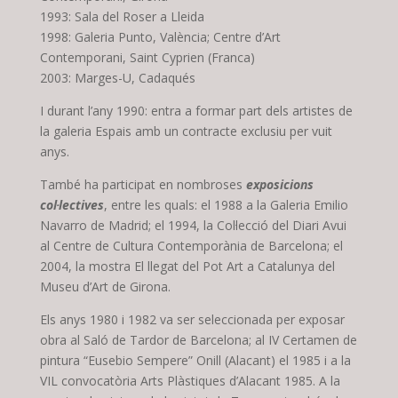
1993: Sala del Roser a Lleida
1998: Galeria Punto, València; Centre d’Art
Contemporani, Saint Cyprien (Franca)
2003: Marges-U, Cadaqués
I durant l’any 1990: entra a formar part dels artistes de
la galeria Espais amb un contracte exclusiu per vuit
anys.
També ha participat en nombroses
exposicions
col·lectives
, entre les quals: el 1988 a la Galeria Emilio
Navarro de Madrid; el 1994, la Col·lecció del Diari Avui
al Centre de Cultura Contemporània de Barcelona; el
2004, la mostra El llegat del Pot Art a Catalunya del
Museu d’Art de Girona.
Els anys 1980 i 1982 va ser seleccionada per exposar
obra al Saló de Tardor de Barcelona; al IV Certamen de
pintura “Eusebio Sempere” Onill (Alacant) el 1985 i a la
VIL convocatòria Arts Plàstiques d’Alacant 1985. A la