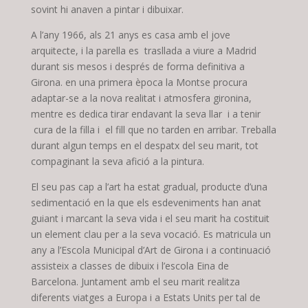
sovint hi anaven a pintar i dibuixar.
A l’any 1966, als 21 anys es casa amb el jove
arquitecte, i la parella es trasllada a viure a Madrid
durant sis mesos i després de forma definitiva a
Girona. en una primera època la Montse procura
adaptar-se a la nova realitat i atmosfera gironina,
mentre es dedica tirar endavant la seva llar i a tenir
cura de la filla i el fill que no tarden en arribar. Treballa
durant algun temps en el despatx del seu marit, tot
compaginant la seva afició a la pintura.
El seu pas cap a l’art ha estat gradual, producte d’una
sedimentació en la que els esdeveniments han anat
guiant i marcant la seva vida i el seu marit ha costituit
un element clau per a la seva vocació. Es matricula un
any a l’Escola Municipal d’Art de Girona i a continuació
assisteix a classes de dibuix i l’escola Eina de
Barcelona. Juntament amb el seu marit realitza
diferents viatges a Europa i a Estats Units per tal de