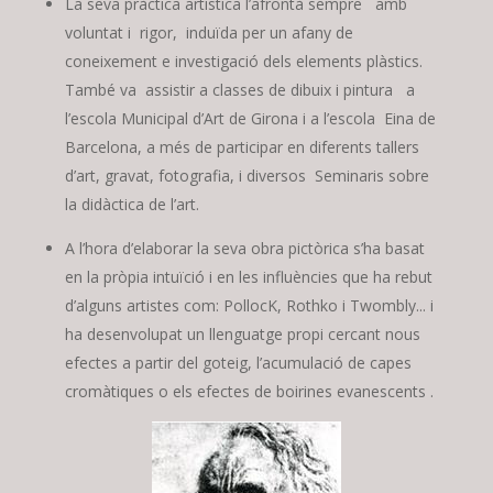
La seva pràctica artística l’afrontà sempre amb
voluntat i rigor, induïda per un afany de
coneixement e investigació dels elements plàstics.
També va assistir a classes de dibuix i pintura a
l’escola Municipal d’Art de Girona i a l’escola Eina de
Barcelona, a més de participar en diferents tallers
d’art, gravat, fotografia, i diversos Seminaris sobre
la didàctica de l’art.
A l’hora d’elaborar la seva obra pictòrica s’ha basat
en la pròpia intuïció i en les influències que ha rebut
d’alguns artistes com: PollocK, Rothko i Twombly... i
ha desenvolupat un llenguatge propi cercant nous
efectes a partir del goteig, l’acumulació de capes
cromàtiques o els efectes de boirines evanescents .