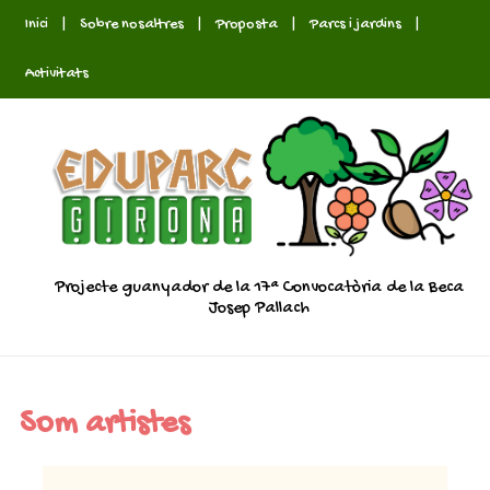
Inici
|
Sobre nosaltres
|
Proposta
|
Parcs i jardins
|
Activitats
Projecte guanyador de la 17ª Convocatòria de la Beca
Josep Pallach
Som artistes