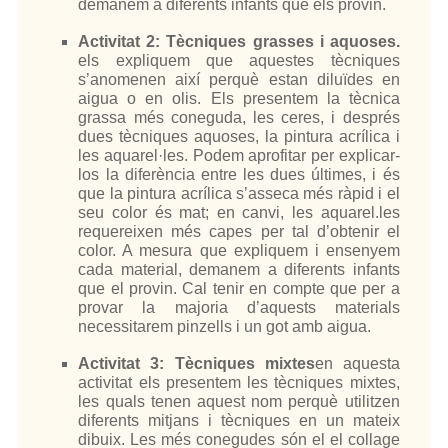
demanem a diferents infants que els provin.
Activitat 2: Tècniques grasses i aquoses.
els expliquem que aquestes tècniques
s’anomenen així perquè estan diluïdes en
aigua o en olis. Els presentem la tècnica
grassa més coneguda, les ceres, i després
dues tècniques aquoses, la pintura acrílica i
les aquarel·les. Podem aprofitar per explicar-
los la diferència entre les dues últimes, i és
que la pintura acrílica s’asseca més ràpid i el
seu color és mat; en canvi, les aquarel.les
requereixen més capes per tal d’obtenir el
color. A mesura que expliquem i ensenyem
cada material, demanem a diferents infants
que el provin. Cal tenir en compte que per a
provar la majoria d’aquests materials
necessitarem pinzells i un got amb aigua.
Activitat 3: Tècniques mixtes
en aquesta
activitat els presentem les tècniques mixtes,
les quals tenen aquest nom perquè utilitzen
diferents mitjans i tècniques en un mateix
dibuix. Les més conegudes són el el collage